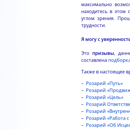
максимально возмо
находитесь в этом 
углом зрения. Про
трудности.
Я могу с уверенност
Это
призывы
, дан
составлена
подборка
Также в настоящее 
Розарий «Путь»
Розарий «Продвиж
Розарий «Цель»
Розарий Ответств
Розарий «Внутрен
Розарий «Работа с
Розарий «Об Исце