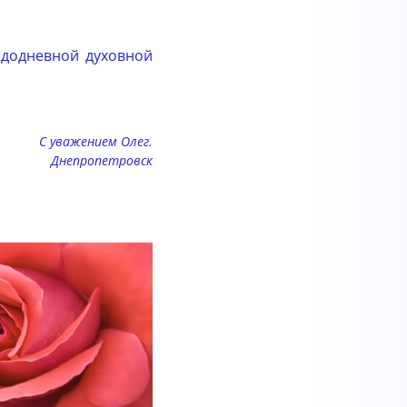
ждодневной духовной
С уважением Олег.
Днепропетровск