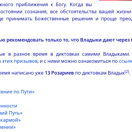
жного приближения к Богу. Когда вы
состоянии сознания, все обстоятельства вашей жизни
ще принимать Божественные решения и проще прео
ью рекомендовать только то, что Владыки дают через 
ные в разное время в диктовках самими Владыками.
 этих призывов
, и с ними можно ознакомиться по
ссыл
[2]
время написано уже
13 Розариев
по диктовкам
Владык
.
ение по Пути»
енности
ний Путь»
 кармой»
лении»