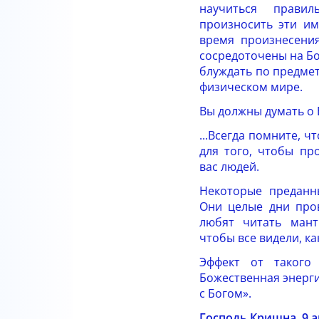
научиться прави
произносить эти им
время произнесени
сосредоточены на Б
блуждать по предмет
физическом мире.
Вы должны думать о Бо
...Всегда помните, ч
для того, чтобы пр
вас людей.
Некоторые преданн
Они целые дни про
любят читать ман
чтобы все видели, ка
Эффект от такого
Божественная энергия
с Богом».
Господь Кришна, 9 а