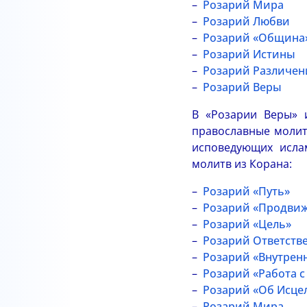
Розарий Мира
Розарий Любви
Розарий «Община
Розарий Истины
Розарий Различен
Розарий Веры
В «Розарии Веры» и
православные молитв
исповедующих исла
молитв из Корана:
Розарий «Путь»
Розарий «Продвиж
Розарий «Цель»
Розарий Ответств
Розарий «Внутрен
Розарий «Работа с
Розарий «Об Исце
Розарий Мира