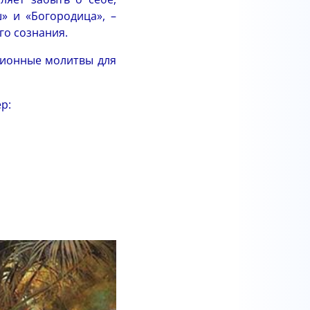
» и «Богородица», –
го сознания.
ционные молитвы для
р: