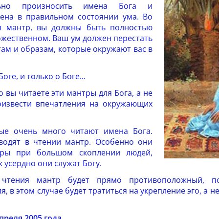
льно произносить имена Бога и
ена в правильном состоянии ума. Во
я мантр, вы должны быть полностью
ожественном. Ваш ум должен перестать
ам и образам, которые окружают вас в
ге, и только о Боге...
то вы читаете эти мантры для Бога, а не
оизвести впечатления на окружающих
ые очень много читают имена Бога.
водят в чтении мантр. Особенно они
тры при большом скоплении людей,
к усердно они служат Богу.
 чтения мантр будет прямо противоположный, по
, в этом случае будет тратиться на укрепление эго, а н
преля 2005 года