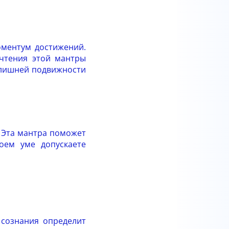
оментум достижений.
 чтения этой мантры
злишней подвижности
. Эта мантра поможет
оем уме допускаете
 сознания определит