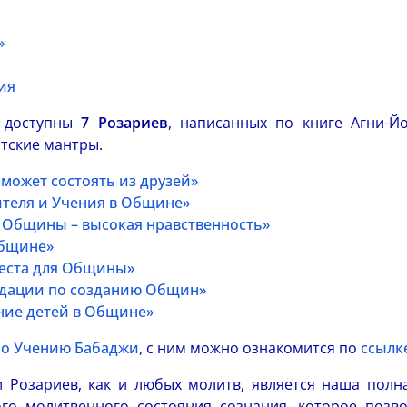
»
ия
я доступны
7 Розариев
, написанных по книге Агни-Й
тские мантры.
может состоять из друзей»
ителя и Учения в Общине»
 Общины – высокая нравственность»
Общине»
еста для Общины»
дации по созданию Общин»
ние детей в Общине»
по Учению Бабаджи
, с ним можно ознакомится по
ссылк
 Розариев, как и любых молитв, является наша полн
ого молитвенного состояния сознания, которое позво