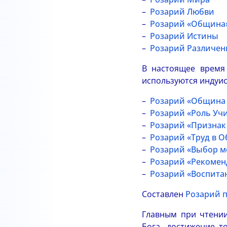
Розарий Любви
Розарий «Община
Розарий Истины
Розарий Различен
В настоящее врем
используются индуис
Розарий «Община 
Розарий «Роль Уч
Розарий «Признак
Розарий «Труд в 
Розарий «Выбор м
Розарий «Рекомен
Розарий «Воспита
Составлен
Розарий 
Главным при чтении
Бога, достижение т