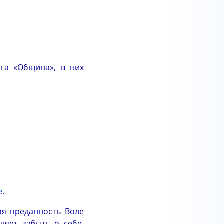
ога «Община», в них
е
.
ая преданность Воле
ляет забыть о себе,