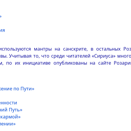
»
ия
спользуются мантры на санскрите, в остальных Роз
ы. Учитывая то, что среди читателей «Сириуса» мног
м, по их инициативе опубликованы на сайте Розари
ение по Пути»
енности
ний Путь»
 кармой»
лении»